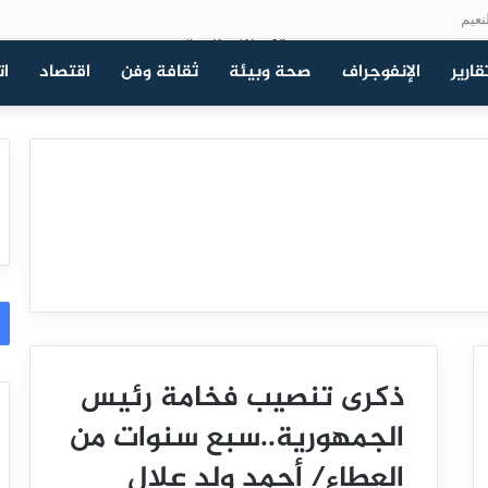
نعيم
قارير
الإنفوجراف
صحة وبيئة
ثقافة وفن
اقتصاد
ات
ذكرى تنصيب فخامة رئيس
الجمهورية..سبع سنوات من
العطاء/ أحمد ولد علال