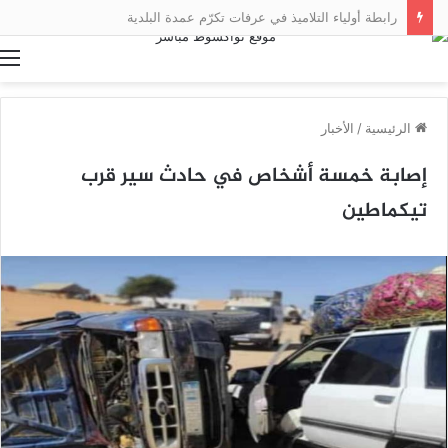
رابطة أولياء التلاميذ في عرفات تكرّم عمدة البلدية
ا
الرئيسية
/
الأخبار
إصابة خمسة أشخاص في حادث سير قرب
تيكماطين