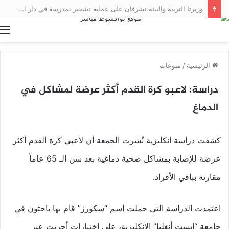
وزيرتا التربية والبيئة تشرفان على عملية تشجير بمدرسة في دار النعيم
ا
الرئيسية
/
منوعات
دراسة: لاعبو كرة القدم أكثر عرضة لمشاكل في
الدماغ
كشفت دراسة انكليزية نُشرت الجمعة أن لاعبي كرة القدم أكثر
عرضة للإصابة بمشاكل صحية دماغية بعد سن الـ 65 عاماً
مقارنة بباقي الأفراد.
اعتمدت الدراسة التي حملت اسم “سكورز” قام بها باحثون في
جامعة “إيست أنغليا” الانكليزية، على اختبارات أجريت عبر