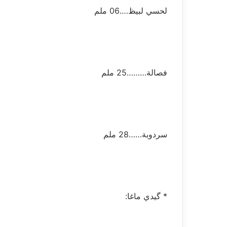
لحسي لبيظ….06 ملم
فصالة………25 ملم
سردوبة……28 ملم
* گيدي ماغا: