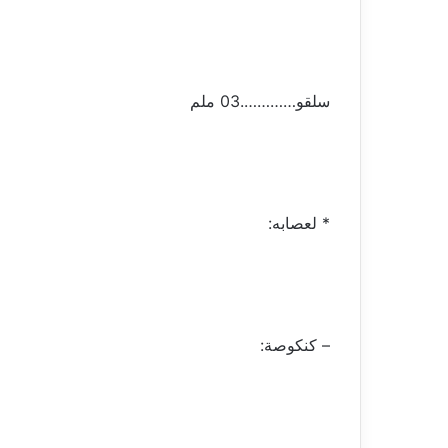
سلقو………….03 ملم
* لعصابه:
– كنكوصة: