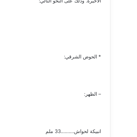
الأخيرة. وذلك على النحو التالي:
* الحوض الشرقي:
– الظهر:
انبيكة لحواش……….33 ملم