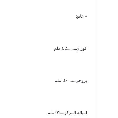
– غابو:
كوراي……..02 ملم
بروجي…….07 ملم
امباله المركز….01 ملم