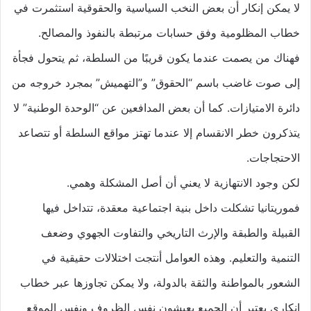
لا يمكن إنكار أن بعض النخب السياسية والحقوقية استثمرت في
خطاب المظلومية وفق حسابات مرتبطة بالنفوذ والمصالح.
فهناك من يصمت عندما يكون قريبًا من السلطة، ثم يتحول فجأة
إلى صوت غاضب باسم “الحقوق” و”التهميش” بمجرد خروجه من
دائرة الامتيازات. كما أن بعض المدافعين عن “الوحدة الوطنية” لا
يتذكرون خطر الانقسام إلا عندما تهتز مواقع السلطة أو تتصاعد
الاحتجاجات.
لكن وجود الانتهازية لا يعني أن أصل المشكلة وهمي.
فموريتانيا تشكلت داخل بنية اجتماعية معقدة، تتداخل فيها
القبيلة والطبقة والإرث التاريخي والتفاوت الجهوي وضعف
التنمية والتعليم. وهذه العوامل أنتجت اختلالات حقيقية في
الشعور بالمواطنة والثقة بالدولة، ولا يمكن تجاوزها عبر خطاب
إنكاري يعتبر أن الجميع يعيشون نفس الظروف ونفس الموقع