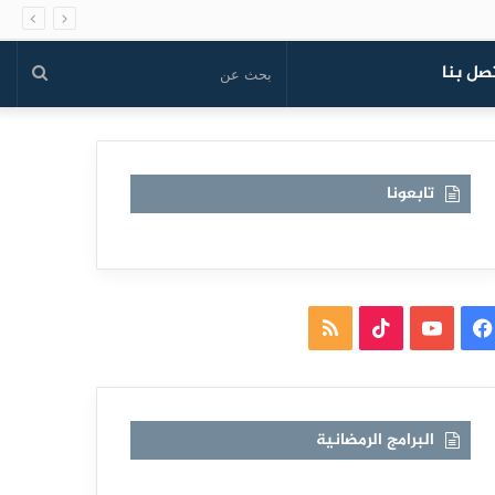
صل بنا
بحث
عن
تابعونا
فيسبوك
يوتيوب
TikTok
ملخص
الموقع
RSS
البرامج الرمضانية