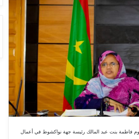
 13 دجمبر 2021 عبر تقنية زووم فاطمة بنت عبد المالك رئيسة جهة نواكشوط في أعمال