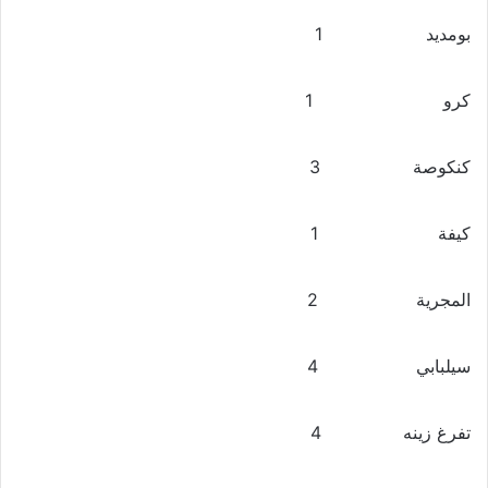
بومديد 1
كرو 1
كنكوصة 3
كيفة 1
المجرية 2
سيلبابي 4
تفرغ زينه 4