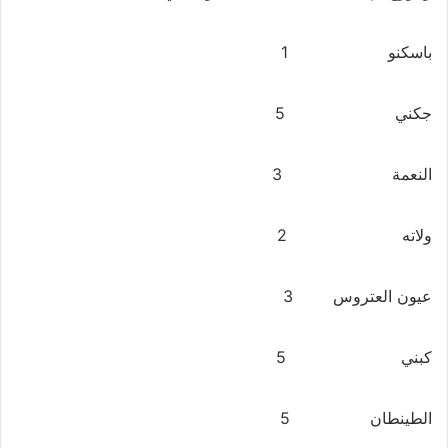
باسكنو 1
جكني 5
النعمة 3
ولاته 2
عيون العتروس 3
كبني 5
الطينطان 5