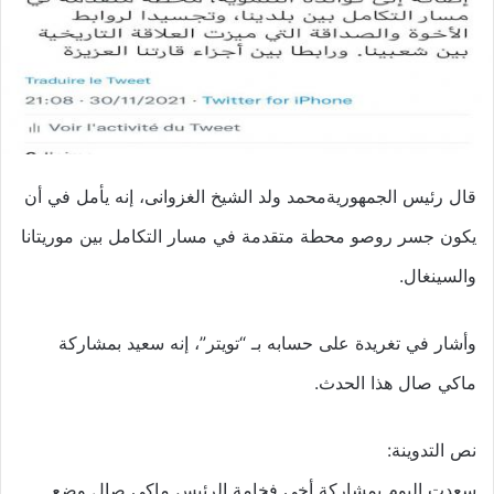
قال رئيس الجمهوريةمحمد ولد الشيخ الغزوانى، إنه يأمل في أن
يكون جسر روصو محطة متقدمة في مسار التكامل بين موريتانا
والسينغال.
وأشار في تغريدة على حسابه بـ “تويتر”، إنه سعيد بمشاركة
ماكي صال هذا الحدث.
نص التدوينة:
سعدت اليوم بمشاركة أخي فخامة الرئيس ماكي صال وضع