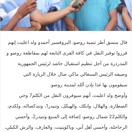
قال منسق أطر تنمية روصو، البروفسير أحمدو ولد اعليت إنهم
قرروا توفير النقل في كافة القرى التابعة لهم بمقاطعة روصو و
المذرذرة من أجل تنظيم استقبال حاشد لرئيس الجمهورية
وضيفه الرئيس السنغالي ماكي صال خلال الزيارة التي
سيقومون بها غدا بإذن آلله لمدينة روصو.
وأوضح ولد اعليت، أنهم سيوفرون النقل من الكلم7 وحي
الصطارة، والهلال، وانكك، والهيكل، وتنيدر1، وتندكصاله، ولكدم،
والكلم22 شمال روصو، إضافة إلى المنبع وتنيدر2، وأحسي
الرحاحلة، وأحسي أهل أبي، وباكوينيت، والعارف، والرش الكبلي،