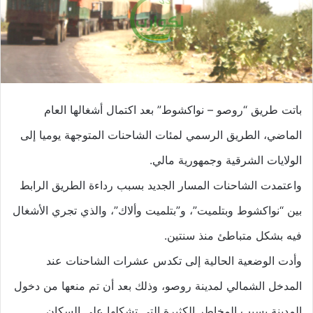
باتت طريق “روصو – نواكشوط” بعد اكتمال أشغالها العام
الماضي، الطريق الرسمي لمئات الشاحنات المتوجهة يوميا إلى
الولايات الشرقية وجمهورية مالي.
واعتمدت الشاحنات المسار الجديد بسبب رداءة الطريق الرابط
بين “نواكشوط وبتلميت”، و”بتلميت وألاك”، والذي تجري الأشغال
فيه بشكل متباطئ منذ سنتين.
وأدت الوضعية الحالية إلى تكدس عشرات الشاحنات عند
المدخل الشمالي لمدينة روصو، وذلك بعد أن تم منعها من دخول
المدينة بسبب المخاطر الكثيرة التي تشكلها على السكان