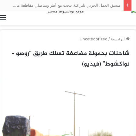
منسق العمل الحزبي بلبراكنة يبحث مع أطر ومناضلي مقاطعة مال سبل تعزيز العمل التنظيمي
ا
الرئيسية
/
Uncategorized
شاحنات بحمولة مضاعفة تسلك طريق “روصو –
نواكشوط” (فيديو)