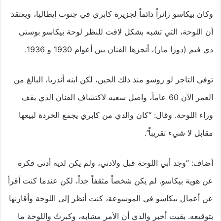
وكان بيكاسو زائراً دائماً لجزيرة كابري في جنوب إيطاليا، ويعتقد
أن اللوحة، التي تشبه بشكل لافت للنظر لوحة بيكاسو بوستي
دي فيم (دورا مار)، أنجزها الفنان بين أعوام 1930 و 1936.
توفي التاجر لو روسو منذ ذلك الحين، لكن ابنه أندريا، البالغ من
العمر الآن 60 عاماً، واصل سعيه لاكتشاف الفنان الذي يقف
وراء اللوحة. وقال: “كان والدي من كابري يجمع الخردة لبيعها
مقابل لا شيء تقريباً”.
أضاف: “وجد أبي اللوحة قبل ولادتي، ولم يكن لديه أدنى فكرة
عن هوية بيكاسو. لم يكن شخصاً مثقفاً جداً، لكن عندما كنت أقرأ
عن أعمال بيكاسو في الموسوعة، كنت أنظر إلى اللوحة وأقارنها
بتوقيعه. بقيت أخبر والدي أن الأمر مشابه، وكبرتُ واللوحة ما