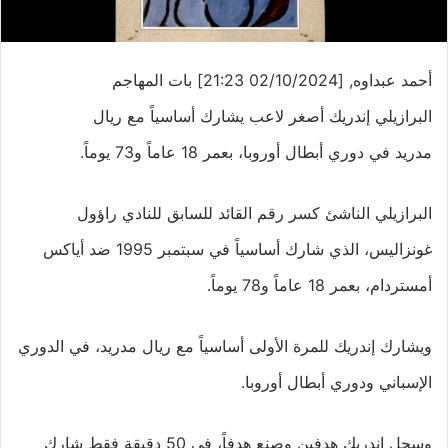
أحمد عبداوه, [02/10/2024 21:23] بات المهاجم
البرازيلي إندريك أصغر لاعب يشارك أساسياً مع ريال
مدريد في دوري أبطال أوروبا، بعمر 18 عاماً و73 يوماً.
البرازيلي الناشئ كسر رقم القائد للسابق للنادي راؤول
غونزاليس، الذي شارك أساسياً في سبتمبر 1995 ضد أياكس
أمستردام، بعمر 18 عاماً و78 يوماً.
ويشارك إندريك للمرة الأولى أساسياً مع ريال مدريد، في الدوري
الإسباني ودوري أبطال أوروبا.
وسجل إندريك هدفين وصنع هدفاً، في 50 دقيقة فقط شارك