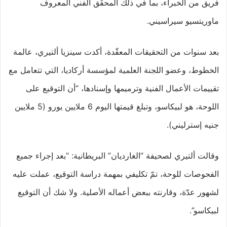
فريق من الخبراء، بما في ذلك المحقّق الفني المعروف
ماوريتسيو سيراسيني.
بعد سنوات من التحقيقات المعقّدة، أكدت سينزيا ألتيري، عالمة
الخطوط، وعضو اللجنة العلمية لمؤسسة أركاديا، التي تتعامل مع
تقييمات الأعمال الفنية وترميمها وإسنادها، “أن التوقيع على
اللوحة، هو لبيكاسو، وتبلغ قيمتها اليوم 6 ملايين يورو (5 ملايين
جنيه إسترليني).
وقالت ألتيري لصحيفة “الغارديان” البريطانية: “بعد إجراء جميع
الفحوصات للوحة، تمّ تكليفي بمهمة دراسة التوقيع، عملت عليه
لشهور عدّة، وقارنته ببعض أعماله الأصلية. ولا شك أن التوقيع
لبيكاسو”.