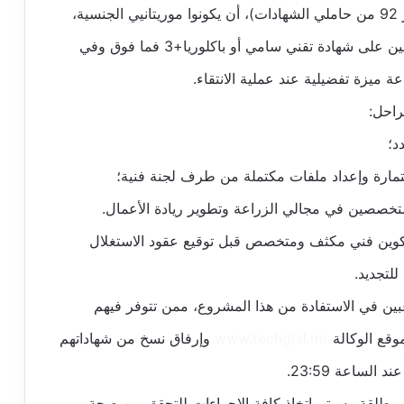
ويشترط في المترشحين لهذه المرحلة (اختيار 92 من حاملي الشهادات)، أن يكونوا موريتانيي الجنسية،
تتراوح أعمارهم بين 20 و35 سنة، وأن يكونوا حاصلين على شهادة تقني سامي أو باكلوريا+3 فما فوق وفي
ميزة تفضيلية عند عملية الانتقاء.
راحل:
د؛
مارة وإعداد ملفات مكتملة من طرف لجنة فنية؛
متخصصين في مجالي الزراعة وتطوير ريادة الأعمال.
كوين فني مكثف ومتخصص قبل توقيع عقود الاستغلال
لتجديد.
غبين في الاستفادة من هذا المشروع، ممن تتوفر فيهم
وقع الوكالة
www.techghil.mr
وإرفاق نسخ من شهاداتهم
ية مطلقة وسيتم اتخاذ كافة الإجراءات للتحقق من صحة