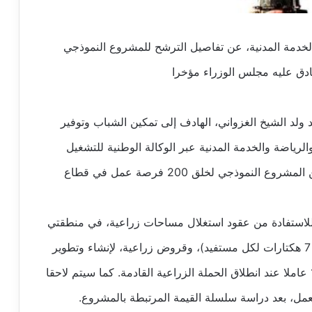
لخدمة المدنية، عن تفاصيل الترشح للمشروع النموذجي
ولد الشيخ الغزواني، الهادف إلى تمكين الشباب وتوفير
رياضة والخدمة المدنية عبر الوكالة الوطنية للتشغيل
(تشغيل) عن إطلاق استمارة التسجيل للاستفادة من المشروع النموذجي لخلق 200 فرصة عمل في قطاع
 حاملي الشهادات، للاستفادة من عقود استغلال مساحات زراعية، في منطقتي
اركيز وامبغدك (قرب روصو) بولاية اترارزة (بمعدل 7 هكتارات لكل مستفيد)، وقروض زراعية، لإنشاء وتطوير
مشاريع خاصة بزراعة الأرز. علاوة على اكتتاب 108 عاملا عند انطلاق الحملة الزراعية القادمة. كما سيتم لاحقا
مل، بعد دراسة سلسلة القيمة المرتبطة بالمشروع.