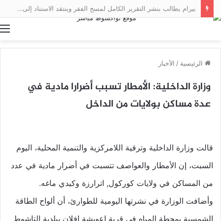
بيرام يطالب بنشر التقرير الكامل لمسح الفقر وينتقد الاستناد إلى نتائج أولية
ا
الرئيسية
/
الأخبار
وزارة الداخلية: الأمطار تسبب أضرارا مادية في
عدة مساكن بولايات من الداخل
قالت وزارة الداخلية وترقية اللامركزية والتنمية المحلية، اليوم
السبت، إن الأمطار والعواصف تتسبت في أضرار مادية في عدد
من المساكن في ولايات كوركول, اترارزة وكيدي ماغه.
وأضافت الوزارة في نشرتها اليومية للطوارئ، أن ألواح الطاقة
الشمسية بمحطة المياه في قرية اعويشة إفلان ببلدية التاشوط