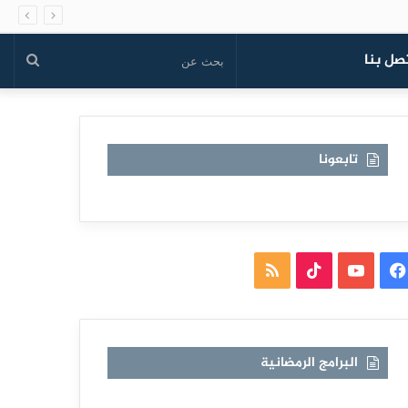
صل بنا
بحث
عن
تابعونا
فيسبوك
يوتيوب
TikTok
ملخص
الموقع
RSS
البرامج الرمضانية