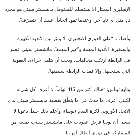
الإنجليزي الممتاز ألا يستسلم للضغوط. مانشستر سيتي هو مجرد
نادٍ مثل أي نادٍ آخر، وعندما تقود اتحاداً، عليك أن تتصرّف”.
وأضاف: “على الدوري الإنجليزي ألا يميّز بين الأندية الكبيرة
والصغيرة، الأندية المهمة و”غير المهمة”. مانشستر سيتي عضو
في الرابطة ارتكب مخالفات، ويجب أن يتلقى جزاءه، العقوبة
التي يستحقها، وإلا فقدت الرابطة سلطتها”.
وتابع تيباس: “هناك أكثر من 115 اتهاماً. لا أعرف كل شيء،
لكنني أعرف ما حدث في ما يتعلّق بقضية مانشستر سيتي لدى
الاتحاد الأوروبي لكرة القدم (يويفا)، وأعلم ذلك جيداً. دعونا لا
ننسى أن يويفا فرض عقوبات على مانشستر سيتي، بمنعه من
المشاركة في دوري أبطال أوروبا”.