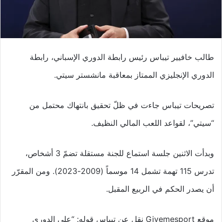
طالب خافيير تيباس رئيس رابطة الدوري الإسباني، رابطة
الدوري الإنجليزي الممتاز بمعاقبة مانشستر سيتي.
تصريحات تيباس جاءت في ظلّ تحقيق بانتهاك محتمل من
“سيتي”، لقواعد اللعب المالي النظيف.
وبدأت الاثنين جلسة استماع للجنة مستقلة تضمّ 3 أشخاص،
تدرس 115 تهمة تشمل 14 موسماً (2009-2023). ومن المقرّر
أن يصدر الحكم في الربيع المقبل.
موقع Givemesport نقل عن تيباس قوله: “على الدوري