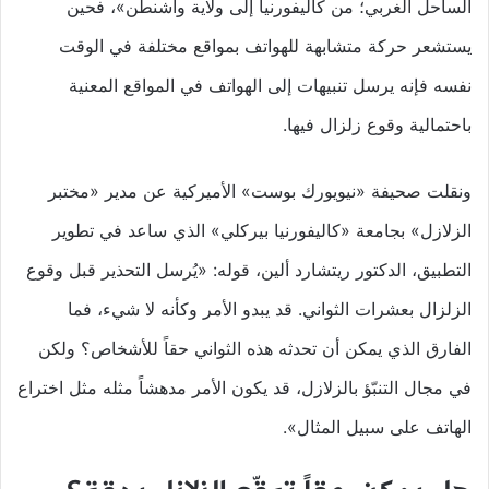
الساحل الغربي؛ من كاليفورنيا إلى ولاية واشنطن»، فحين
يستشعر حركة متشابهة للهواتف بمواقع مختلفة في الوقت
نفسه فإنه يرسل تنبيهات إلى الهواتف في المواقع المعنية
باحتمالية وقوع زلزال فيها.
ونقلت صحيفة «نيويورك بوست» الأميركية عن مدير «مختبر
الزلازل» بجامعة «كاليفورنيا بيركلي» الذي ساعد في تطوير
التطبيق، الدكتور ريتشارد ألين، قوله: «يُرسل التحذير قبل وقوع
الزلزال بعشرات الثواني. قد يبدو الأمر وكأنه لا شيء، فما
الفارق الذي يمكن أن تحدثه هذه الثواني حقاً للأشخاص؟ ولكن
في مجال التنبّؤ بالزلازل، قد يكون الأمر مدهشاً مثله مثل اختراع
الهاتف على سبيل المثال».