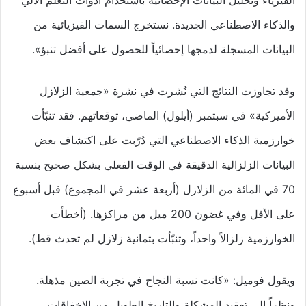
والذكاء الاصطناعي الجديدة. نستخرج السمات الفيزيائية من
البيانات المسجلة لدمجها إحصائياً للحصول على أفضل تنبؤ».
وقد تجاوزت النتائج التي نُشرت في نشرة «جمعية الزلازل
الأميركية» في سبتمبر (أيلول) الماضي، توقعاتهم. فقد تنبّأت
خوارزمية الذكاء الاصطناعي التي دُرّبت على اكتشاف بعض
البيانات الزلزالية الدقيقة في الوقت الفعلي بشكل صحيح بنسبة
70 في المائة من الزلازل (أربعة عشر في المجموع) قبل أسبوع
على الأقل وفي غضون 200 ميل من مراكزها. (أخطأت
الخوارزمية زلزالاً واحداً، وتنبّأت بثمانية زلازل لم تحدث قط).
ويقول فوميل: «كانت نسبة النجاح في تجربة الصين مذهلة.
ونظراً إلى تعقيد المشكلة والتاريخ الطويل من الإخفاقات