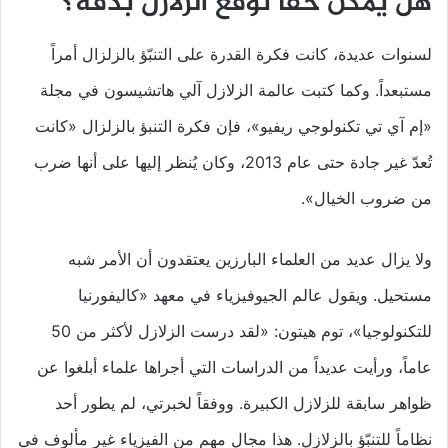
هل يمكن حقاً توقّع الزلازل بدقة؟
لسنوات عديدة، كانت فكرة القدرة على التنبّؤ بالزلزال أمراً
مستبعداً. وكما كتبت عالمة الزلازل آلي هاتشيسون في مجلة
«إم آي تي ​​تكنولوجي ريفيو»، فإن فكرة التنبؤ بالزلزال «كانت
تُعدّ غير جادة حتى عام 2013، وكان يُنظر إليها على أنها ضرب
من ضروب الخيال».
ولا يزال عديد من العلماء البارزين يعتقدون أن الأمر شبه
مستحيل. ويقول عالم الجيوفيزياء في معهد «كاليفورنيا
للتكنولوجيا»، توم هيتون: «لقد درست الزلازل لأكثر من 50
عاماً، ورأيت عديداً من الدراسات التي أجراها علماء أبلغوا عن
ظواهر سابقة للزلازل الكبيرة. ووفقاً لخبرتي، لم يطور أحد
نظاماً للتنبّؤ بالزلازل. هذا مجال مهم من الفيزياء غير مألوف في