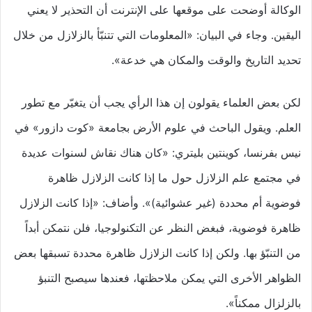
الوكالة أوضحت على موقعها على الإنترنت أن التحذير لا يعني
اليقين. وجاء في البيان: «المعلومات التي تتنبّأ بالزلازل من خلال
تحديد التاريخ والوقت والمكان هي خدعة».
لكن بعض العلماء يقولون إن هذا الرأي يجب أن يتغيّر مع تطور
العلم. ويقول الباحث في علوم الأرض بجامعة «كوت دازور» في
نيس بفرنسا، كوينتين بليتري: «كان هناك نقاش لسنوات عديدة
في مجتمع علم الزلازل حول ما إذا كانت الزلازل ظاهرة
فوضوية أم محددة (غير عشوائية)». وأضاف: «إذا كانت الزلازل
ظاهرة فوضوية، فبغض النظر عن التكنولوجيا، فلن نتمكن أبداً
من التنبّؤ بها. ولكن إذا كانت الزلازل ظاهرة محددة تسبقها بعض
الظواهر الأخرى التي يمكن ملاحظتها، فعندها سيصبح التنبؤ
بالزلزال ممكناً».