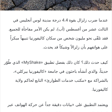
عندما ضرب زلزال بقوة 4.4 درجة مدينة لوس أنجليس في
الثالث عشر من أغسطس (آب)، لم يكن الأمر مفاجأة للجميع.
فقد تلقّى نحو مليون شخص من سكان كاليفورنيا تنبيهاً مبكراً
على هواتفهم بأن زلزالاً وشيكاً قد يحدث.
كيف حدث ذلك؟ كان ذلك بفضل تطبيق «MyShake» الذي طُوّر
حديثاً، والذي أنشأه باحثون في جامعة «كاليفورنيا بيركلي»،
بالشراكة مع «مكتب خدمات الطوارئ» التابع لحاكم ولاية
كاليفورنيا.
ويعتمد التطبيق على «بيانات دقيقة جداً عن حركة الهواتف عبر