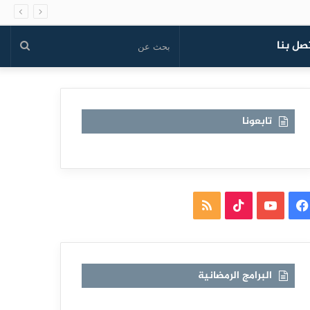
صل بنا
بحث
عن
تابعونا
فيسبوك
يوتيوب
TikTok
ملخص
الموقع
RSS
البرامج الرمضانية