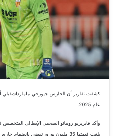
كشفت تقارير أن الحارس جيورجي مامارداشفيلي أجر
عام 2025.
وأكد فابريزيو رومانو الصحفي الإيطالي المتخصص في
بلغت قيمتها 35 مليون يورو، تقضي بانضمام حارس المرمى إلى ليفربول في يوليو 2025 لمدة 6 سنوات.