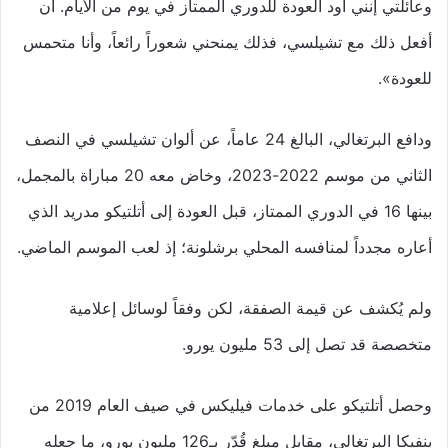
وعائلتي إنني أود العودة للدوري الممتاز في يوم من الأيام. أن
أفعل ذلك مع تشيلسي، فذلك يمنحني شعوراً رائعاً، وأنا متحمس
للعودة».
ودافع البرتغالي، البالغ 24 عاماً، عن ألوان تشيلسي في النصف
الثاني من موسم 2022-2023، وخاض معه 20 مباراة بالمجمل،
بينها 16 في الدوري الممتاز، قبل العودة إلى أتلتيكو مدريد الذي
أعاره مجدداً لمنافسه المحلي برشلونة؛ إذ لعب الموسم الماضي.
ولم يُكشف عن قيمة الصفقة، لكن وفقاً لوسائل إعلامية
متخصصة قد تصل إلى 53 مليون يورو.
وحصل أتلتيكو على خدمات فيليكس في صيف العام 2019 من
بنفيكا البرتغالي، مقابل مبلغ قُدّر بـ126 مليون يورو، ما جعله