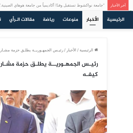
“جامعة نواكشوط تستقبل وفدًا أكاديمياً من جامعة هوهاي الصينية.”
آخر الأخبار
الرئيسية
الأخبار
منوعات
رياضة
مقالات الـرأي
ت
الرئيسية
/
الأخبار
/
رئيـس الجمهـوريــة يطلـق حزمة مشـاريـ
رئيـس الجمهـوريــة يطلـق حزمة مشـاري
كيفـه