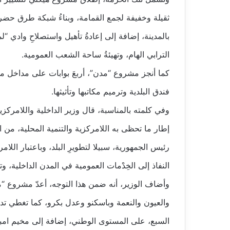
بالمدينة، إضافة إلى إعادةُ تأهيل واستصلاحِ وادي “لم
الترابي الهام، وتهيئةُ ساحة الشعب العمومية.
كما أنجز مشروع “مدن”، أربعَ بوابات على مداخل مد
فندق البلدية وترميم مكاتبها وتأثيثها.
وفي كلمته بالمناسبة، قال وزير الداخلية واللامركز
إطار ما تحظى به اللامركزية والتنمية المحلية، من ا
رئيس الجمهورية، سبيلا لتطويرِ البلد، وباعتبار اللا
النفاذ إلى الخِدْمات العمومية في المدن الداخلية، 
وأضاف الوزير، أنه ضمن هذا التوجه، أعدّ مشروع “
والعيون والنعمة وباسكنو وعدل بكرو، كما تغطي ت
السبع، على المستوى الوطني، إضافة إلى مخيم امبر