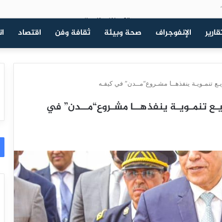
قارير
الإنفوجراف
صحة وبيئة
ثقافة وفن
اقتصاد
ات
ع تنمـويـة ينفذهــا مشـروع“مــدن” في كيفـه
ـع تنمـويـة ينفذهــا مشـروع“مــدن” في