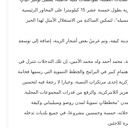
ثقيلة وخفيفة لجمع القمامة، وبناءُ شبكة طرق حضرية بطول خمسة عشر 15 كيلومترا على المحاور الرئيسية
سيله”، لتمكينِ الساكنةِ من الاستغلال الأمثلِ لهذا الحيز
ينة كيفة، وتم غرسُ بعض أشجارِ الزينة، إضافة إلى توسعةِ
ية، محمد أحمد ولد محمد الأمين، إن تلك التدخلات تتنزل في
هتمامٍ كبير في البرامج والخِطط التنمويةِ التي رسمها فخامة
مركزية إحدى مرتكزاتِ التنمية، وخيارا لا رجعةَ فيه لتحسين
وتعزيز اللامركزية، والرفع من قدرات المجموعات المحلية.
مدن “مخططاتٍ تنمويةً لمدن روصو وسيليبابي وكيفة
دخلاته، خمسة وخمسين مشروعا، في جميع بلديات تدخله
ة للاجئين.