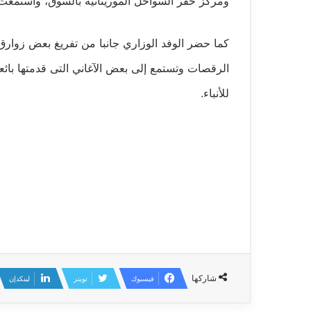
ومركز خفر السواحل الموريتانية بالسوق، واستمعت 
كما حضر الوفد الوزاري جانبا من تفريغ بعض زوارق ا
الرقصات وتستمع إلى بعض الآغاني التى قدمتها بائ
للأنباء.
شاركها
فيسبوك
تويتر
لينكدإن