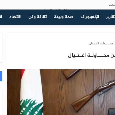
نعيم
قارير
الإنفوجراف
صحة وبيئة
ثقافة وفن
اقتصاد
ات
 محـــاولـة اغـتـيال
ـن محـــاولـة اغـتـيال