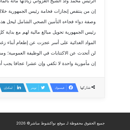
الرئيس محمد ولد الشيخ الغزواني زيادتها مائة بالم
إن من ينتقص إنجازات فخامة رئيس الجمهورية خل
وصفة دواء فجاءه التأمين الصحي الشامل ليحل هذه 
رئيس الجمهورية تحويل مبالغ مالية لهم مع بداية ك
المواد الغدائية على أسر عجزت عن إطعام أبناء زغ
لن أتحدث عن الاكتتابات في الوظيفة العمومية؛ و
إن مأمورية واحدة لا تكفي وإن عشرا عجافا يجب أن
شاركها
فيسبوك
تويتر
لينكدإن
جميع الحقوق محفوظة لـ موقع نواكشوط مباشر© 2026