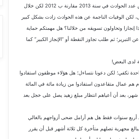
وكان حينها يفخر بما حصل من إنجاز يتمثل في نقص عدد الحوادث في سنة 2013 مقارنة ب 2012 لكن خلال
، لكن الوفيات الناجمة عن هذه الحوادث زادت بشكل كبير
ا إنجازا وتحاولون تسويقه من خلالنا؟ هل مهمتكم حماية
التبرير؛ ثم طلب تجاوز النقطة أو “الإنجاز الكبير” كما
ة لدى البعض!
واحدة تكفي؛ لكن دعونا نتساءل؛ هل هؤلاء موظفون استفادوا
 هم عمال متقاعدون استفادوا من زيادة مائة في المائة
هر، بعد أن أعياهم انتظار مبلغ زهيد يصل على خجل بعد
 أربع سنوات فقط هل هم أرامل ضحى أزواجهم بالغالي
الغ مجهرية تصلهم متأخرة كل ثلاثة أشهر قبل أن يقرر