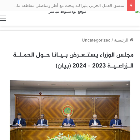
منسق العمل الحزبي بلبراكنة يبحث مع أطر ومناضلي مقاطعة مال سبل تعزيز العمل التنظيمي
ا
الرئيسية
/
Uncategorized
مجلس الوزراء يستـعـرض بـيـانا حـول الحمـلـة
الـزراعـيـة 2023 – 2024 (بيان)