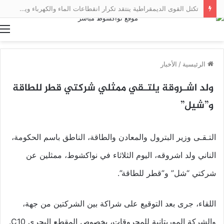
تكتل القوى الديمقراطية ينتقد تكرار انقطاعات الماء والكهرباء ويطالب بمحاسبة المسؤولين
ا
الرئيسية
/
الأخبار
ولد اشـروقة يلتـقي ممثلي شركتي قطر للطاقة
و”شيل”
التـقـى وزير البترول والمعادن والطاقة، الناطق باسم الحكومة،
الناني ولد اشروقه، اليوم الثلاثاء في نواكشوط، ممثلين عن
شركتي “شل” و”قطر للطاقة”.
اللقاء، جرى بعد التوقيع على شراكة بين الشركتين من جهة،
والشركة الموريتانية للمحروقات، بخصوص المقطع البحري C10.