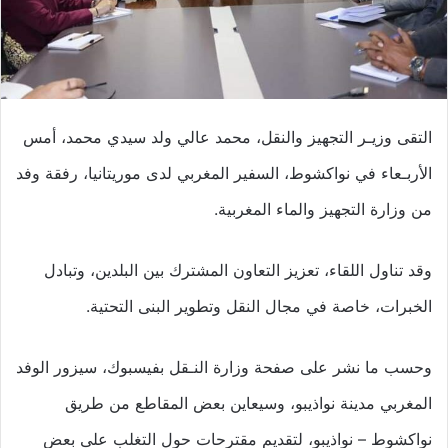
التقى وزيـر التجهيز والنقل، محمد عالي ولد سيدي محمد، أمس
الأربـعاء في نواكشوط، السفير المغربي لدى موريتانيا، رفقة وفد
من وزارة التجهيز والماء المغربية.
وقد تناول اللقاء، تعزيز التعاون المشترك بين البلدين، وتبادل
الخبرات، خاصة في مجال النقل وتطوير البنى التحتية.
وحسب ما نشر على صفحة وزارة النـقل بفيسبوك، سيزور الوفد
المغربي مدينة نواذيبو، وسيعاين بعض المقاطع من طريق
نواكشوط – نواذيبو، لتقديم مقترحات حول التغلب على بعض