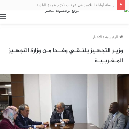
رابطة أولياء التلاميذ في عرفات تكرّم عمدة البلدية
ا
الرئيسية
/
الأخبار
وزيـر التجهـيز يلتـقـي وفــدا مـن وزارة التجهـيز
المـغـربـيـة