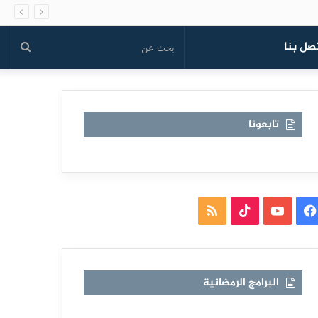
صل بنا
بحث
عن
تابعونا
فيسبوك
يوتيوب
TikTok
ملخص
الموقع
RSS
البرامج الرمضانية