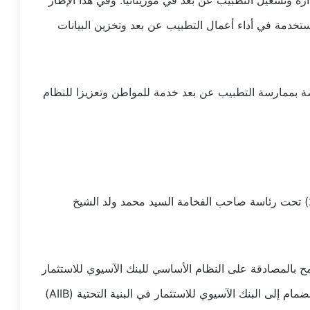
 وتشغيل التطبيب عن بعد في موريتانيا. وفي هذا الإطار
مستخدمة في أداء أعمال التطبيب عن بعد وتخزين البيانات
ة بممارسة التطبيب عن بعد خدمة للمواطن وتعزيزا للنظام
اجتمع مجلس الوزراء اليوم الأربعاء (12 يوليو 2023) تحت رئاسة صاحب الفخامة السيد محمد ولد الشيخ
لمصادقة على النظام الأساسي للبنك الآسيوي للاستثمار
في البني التحتية الأساسية كجزء من جهود بلادنا للانضمام إلى البنك الآسيوي للاستثمار في البنية التحتية (AIIB)