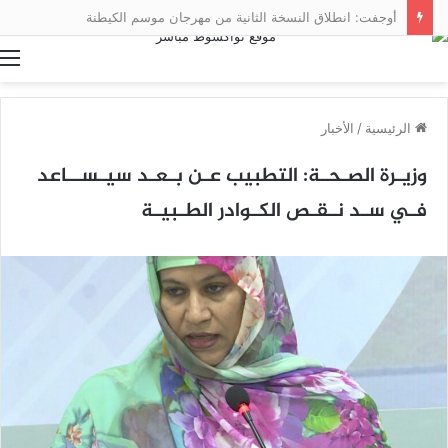
أوجفت: انطلاق النسخة الثانية من مهرجان موسم الكيطنة
ا
الرئيسية
/
الأخبار
وزيـرة الصـحـة: التطبيب عـن بـعـد سيـســاعد
فـي سـد نـقـص الكـوادر الطـبيـة